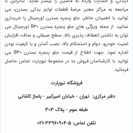
دیدگی و خسارت وارده به ماشین را بیشتر نماید. بنابراین با
مراجعه به مراکز معتبر عرضۀ قطعات لوازم یدکی بسترن، می
توانید با اطمینان خاطر، جلو پنجره بسترن اورجینال را خریداری
نمائید. از جمله ویژگی های جلو پنجره بسترن B30 اورجینال می
توان به داشتن انعطاف پذیری بالا، سطح صیقلی و صاف، افزایش
امنیت خودرو، دوام و استحکام بالا، نصب آسان و با کیفیت بودن
اشاره نمود. جهت اطلاع از قیمت جلو پنجره بسترن B30 می
توانید با کارشناسان فروش ما در مجموعۀ نیوپارت تماس حاصل
فرمائید.
فروشگاه نیوپارت
دفتر مرکزی: تهران - خیابان امیرکبیر - پاساژ کاشانی
طبقه سوم - پلاک 303
تلفن تماس: 5-33960904-021