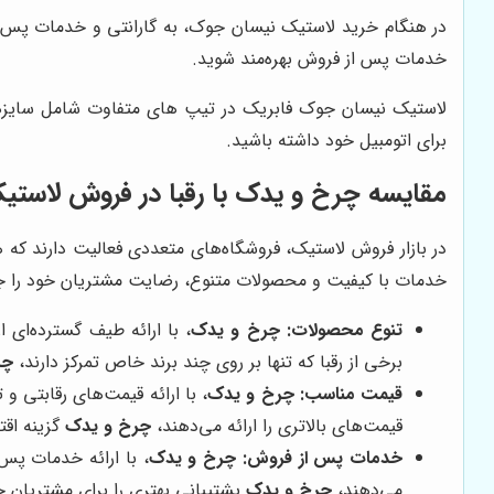
در هنگام خرید لاستیک نیسان جوک، به گارانتی و خدمات پس از
خدمات پس از فروش بهره‌مند شوید.
لاستیک نیسان جوک فابریک در تیپ های متفاوت شامل سایزهایی همانند 215/55R17، 205/60R16، 225/55R18 هستند. این چنین با آسودگی خاط
برای اتومبیل خود داشته باشید.
مقایسه
چرخ و یدک
با رقبا در فروش لاست
در بازار فروش لاستیک، فروشگاه‌های متعددی فعالیت دارند که 
خدمات با کیفیت و محصولات متنوع، رضایت مشتریان خود را ج
تنوع محصولات:
چرخ و یدک
، با ارائه طیف گسترده‌ای 
برخی از رقبا که تنها بر روی چند برند خاص تمرکز دارند،
چر
قیمت مناسب:
چرخ و یدک
، با ارائه قیمت‌های رقابتی و
قیمت‌های بالاتری را ارائه می‌دهند،
چرخ و یدک
گزینه اق
خدمات پس از فروش:
چرخ و یدک
، با ارائه خدمات پس
می‌دهند،
چرخ و یدک
پشتیبانی بهتری را برای مشتریان خ