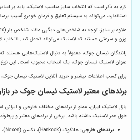
لازم به ذکر است که انتخاب سایز مناسب لاستیک، باید بر اساس
استاندارد، می‌تواند به سیستم تعلیق و فرمان خودرو آسیب برساند
وزن و سرعتی هستند که لاستیک می‌تواند تحمل کند. انتخاب لا
عنوان لاستیک نیسان جوک، یک انتخاب محبوب است. این نوع لا
برای کسب اطلاعات بیشتر و خرید آنلاین لاستیک نیسان جوک، می
برندهای معتبر لاستیک نیسان جوک در بازار 
بازار لاستیک ایران، مملو از برندهای مختلف خارجی و ایرانی ا
طول عمر لاستیک داشته باشد. برخی از برندهای معتبر و پرطرفدار 
برندهای خارجی:
هانکوک (Hankook)، نکسن (Nexen)، پیرلی (Pirelli)، میشلن (Michelin)، کومهو (Kumho)، یوکوهاما (Yokohama)، گودیر (Goodyear) و بریجستون (Bridgestone).