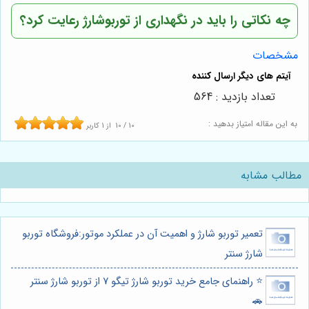
چه نکاتی را باید در نگهداری از توربوشارژ رعایت کرد؟
مشخصات
تعداد بازدید : 564
به این مقاله امتیاز بدهید :
10
/
10
از
1
کاربر
مطالب مشابه
تعمیر توربو شارژ و اهمیت آن در عملکرد موتور:فروشگاه توربو
شارژ سنتر
⭐️ راهنمای جامع خرید توربو شارژ تیگو 7 از توربو شارژ سنتر
🚗