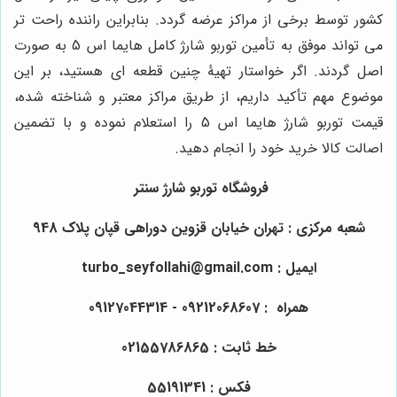
کشور توسط برخی از مراکز عرضه گردد. بنابراین راننده راحت تر
می تواند موفق به تأمین توربو شارژ کامل هایما اس 5 به صورت
اصل گردند. اگر خواستار تهیۀ چنین قطعه ای هستید، بر این
موضوع مهم تأکید داریم، از طریق مراکز معتبر و شناخته شده،
قیمت توربو شارژ هایما اس 5 را استعلام نموده و با تضمین
اصالت کالا خرید خود را انجام دهید.
فروشگاه توربو شارژ سنتر
شعبه مرکزی : تهران خیابان قزوین دوراهی قپان پلاک 948
ایمیل : turbo_seyfollahi@gmail.com
همراه :
09212068607
- 09127044314
خط ثابت : 02155786865
فکس : 55191341