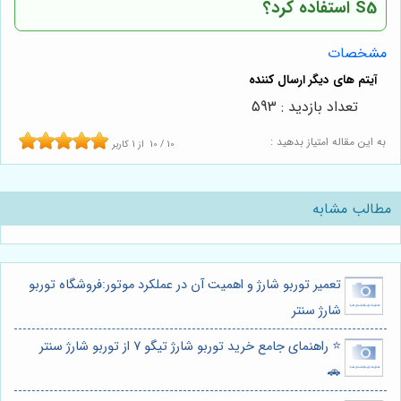
S5 استفاده کرد؟
مشخصات
تعداد بازدید : 593
به این مقاله امتیاز بدهید :
10
/
10
از
1
کاربر
مطالب مشابه
تعمیر توربو شارژ و اهمیت آن در عملکرد موتور:فروشگاه توربو
شارژ سنتر
⭐️ راهنمای جامع خرید توربو شارژ تیگو 7 از توربو شارژ سنتر
🚗