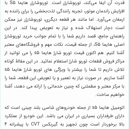
قدرت آن ایفا می‌کند، توربوشارژر است. توربوشارژر هایما S5 با
افزایش راندمان موتور، تجربه رانندگی لذت‌بخشی را برای راننده به
ارمغان می‌آورد. اما مانند هر قطعه دیگری، توربوشارژر نیز ممکن
است دچار استهلاک شده و نیاز به تعویض پیدا کند. در این
راهنمای جامع، قصد داریم شما را با تمام جوانب خرید توربوشارژ
اصلی هایما S5، از جمله قیمت، نکات مهم و فروشگاه‌های معتبر
آشنا کنیم. هم اکنون قیمت توربو شارژ هایما
s5
را می توانید از
مراکز فروش قطعات توربو شارژ استعلام نمائید. در این مقالۀ کوتاه
تلاش داریم تا شما را بیشتر با ویژگی های توربو شارژ هایما
s5
آشنا سازیم. در صورت نیاز به تعمیر و یا تعویض این قطعه، شما را
با مرکز معتبر و مطمئنی که چنین خدماتی را ارائه می دهند، آشنا
خواهیم ساخت.
اتومبیل هایما
s5
از جمله خودروهای شاسی بلند چینی است که
دارای طرفداران بسیاری در ایران می باشد. این خودرو از عملکرد
بالا برخوردار است چون تجهیز به گیربکس
CVT
با پیشرانه 4