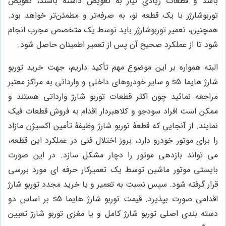
باشد و قطعات زیادی نیاز به تعویض داشته باشند، تعویض
توربوشارژر با یک قطعه نو، به صرفه‌تر و مطمئن‌تر خواهد بود.
همچنین، تعمیر توربوشارژر باید توسط یک متخصص مجرب انجام
شود تا از عملکرد صحیح آن پس از تعمیر اطمینان حاصل شود.
البته همواره بر این موضوع مهم تأکید داریم، جهت خرید توربو
شارژ هایما
s5
و سایر خودروهای داخلی و وارداتی به مراکز معتبر
مراجعه نمائید چون اکثر قطعات توربو شارژ وارداتی هستند و
ممکن است افراد سودجو و کلاهبردار اقدام به فروش قطعات فیک
نمایند. از آنجایی که قطعۀ توربو شارژ وظیفۀ تأمین اکسیژن مازاد
را برای موتور خودرو دارد، بروز اختلال فنی در عملکرد این قطعه،
می تواند بازدهی موتور را دچار مشکل سازد. در این صورت
بایستی موتور ماشین توسط یک تعمیرکار حرفه ای مورد بررسی
قرار گرفته شود. سپس نسبت به تعمیر و یا خرید مجدد توربو شارژ
اقدامی صورت بپذیرد. قیمت توربو شارژ هایما
s5
بر اساس دو
دسته بندی اصلی توربو شارژ کامل و یا مغزی توربو شارژ تعیین