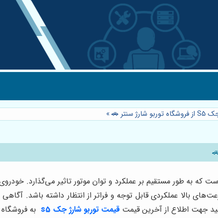
 سنتر 🚗
»
انید جهت اطلاع از آخرین قیمت
قیمت توربو شارژ جک s5
به فروشگاه ت