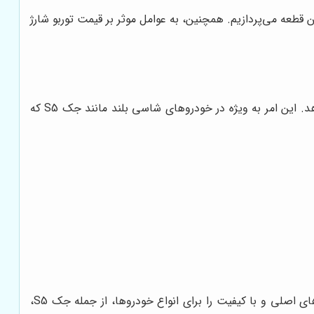
ن قطعه می‌پردازیم. همچنین، به عوامل موثر بر قیمت توربو شارژ
توربو شارژ با افزایش میزان هوای ورودی به موتور، احتراق سوخت را بهبود بخشیده و در نتیجه، قدرت و گشتاور موتور را افزایش می‌دهد. این امر به ویژه در خودروهای شاسی بلند مانند جک S5 که
به عنوان یکی از مراکز تخصصی تامین و فروش توربو شارژ خودرو در ایران، مجموعه‌ای گسترده از توربو شارژهای اصلی و با کیفیت را برای انواع خودروها، از جمله جک S5،