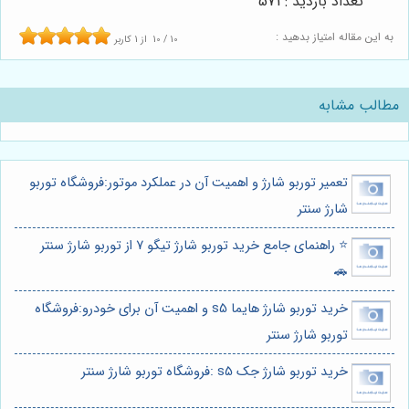
تعداد بازدید : 571
به این مقاله امتیاز بدهید :
10
/
10
از
1
کاربر
مطالب مشابه
تعمیر توربو شارژ و اهمیت آن در عملکرد موتور:فروشگاه توربو
شارژ سنتر
⭐️ راهنمای جامع خرید توربو شارژ تیگو 7 از توربو شارژ سنتر
🚗
خرید توربو شارژ هایما s5 و اهمیت آن برای خودرو:فروشگاه
توربو شارژ سنتر
خرید توربو شارژ جک s5 :فروشگاه توربو شارژ سنتر