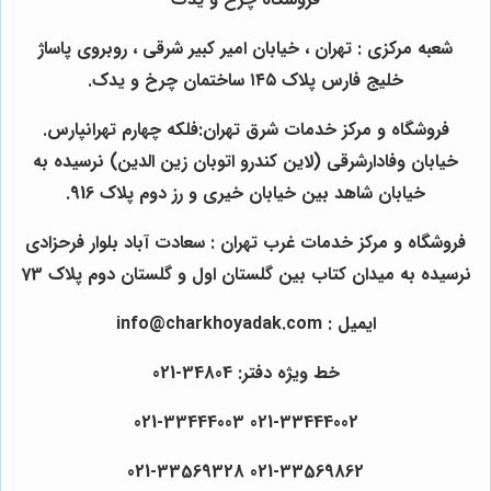
شعبه مرکزی : تهران ، خیابان امیر کبیر شرقی ، روبروی پاساژ
خلیج فارس پلاک ۱۴۵ ساختمان چرخ و یدک.
فروشگاه و مرکز خدمات شرق تهران:فلکه چهارم تهرانپارس.
خیابان وفادارشرقی (لاین کندرو اتوبان زین الدین) نرسیده به
خیابان شاهد بین خیابان خیری و رز دوم پلاک 916.
فروشگاه و مرکز خدمات غرب تهران : سعادت آباد بلوار فرحزادی
نرسیده به میدان کتاب بین گلستان اول و گلستان دوم پلاک 73
ایمیل : info@charkhoyadak.com
خط ویژه دفتر: 34804-021
021-33444002 021-33444003
021-33569862 021-33569328