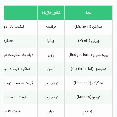
برند
کشور سازنده
میشلن (Michelin)
فرانسه
کیفیت بالا، دوام
پیرلی (Pirelli)
ایتالیا
عملکرد اس
بریجستون (Bridgestone)
ژاپن
دوام بالا، مقاومت در 
کنتیننتال (Continental)
آلمان
عملکرد خوب در ترمزگ
هانکوک (Hankook)
کره جنوبی
قیمت مناسب، کیفیت قا
کومهو (Kumho)
کره جنوبی
قیمت مناسب، تنوع 
یزد تایر
ایران
قیمت اقتصادی،