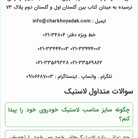
نرسیده به میدان کتاب بین گلستان اول و گلستان دوم پلاک 73
ایمیل : info@charkhoyadak.com
خط ویژه دفتر: 34804-021
021-33444002 021-33444003
021-33569862 021-33569328
تلگرام . واتساپ . اینستاگرام : 09106687003
سوالات متداول لاستیک
چگونه سایز مناسب لاستیک خودروی خود را پیدا
کنم؟
چه زمانی باید لاستیک‌های خودروی خود را تعویض