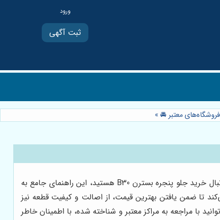
ثبت آگهی
»
جلو پنجره بسترن B30، عنصری حیاتی در زیبایی و کارایی این خودروی محبوب، در بازار با قیمت‌های متنوعی عرضه می‌شود. اگر به دنبال خرید جلو پنجره بسترن B30 هستید، این راهنمای جامع به
ی‌کند تا ضمن یافتن بهترین قیمت، از اصالت و کیفیت قطعه نیز
 یدکی بسترن محسوب می‌گردد و می‌توانید با مراجعه به مراکز معتبر و شناخته شده، با اطمینان خاطر