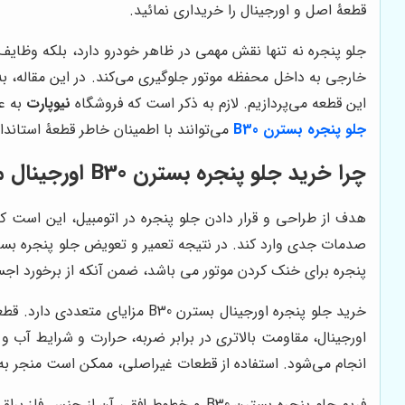
قطعۀ اصل و اورجینال را خریداری نمائید.
جلو پنجره نه تنها نقش مهمی در ظاهر خودرو دارد، بلکه وظایف 
این قطعه می‌پردازیم. لازم به ذکر است که فروشگاه
نیوپارت
به عن
جلو پنجره بسترن B30
می‌توانند با اطمینان خاطر قطعۀ استاندارد
چرا خرید جلو پنجره بسترن B30 اورجینال مهم است؟
هدف از طراحی و قرار دادن جلو پنجره در اتومبیل، این است که
پنجره برای خنک کردن موتور می باشد، ضمن آنکه از برخورد اجسا
خرید جلو پنجره اورجینال بسترن 
اورجینال، مقاومت بالاتری در برابر ضربه، حرارت و شرایط آب و
انجام می‌شود. استفاده از قطعات غیراصلی، ممکن است منجر ب
فریم جلو پنجره بسترن B30 و خطوط افقی