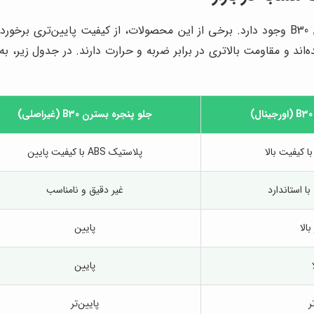
در بازار لوازم یدکی خودرو، جلو پنجره‌های مختلفی برای بسترن B30 وجود دارد. برخی از این مح
جلو پنجره بسترن B30 (غیراصلی)
پلاستیک ABS با کیفیت پایین
ا استاندارد
غیر دقیق و نامناسب
الا
پایین
پایین
ر
پایین‌تر