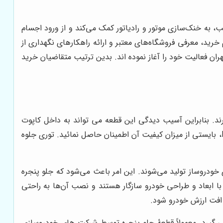
، به خنک‌سازی موتور و رادیاتور کمک می‌کند و از ورود اجسام
 مقاله، به بررسی ویژگی‌های مهم جلو پنجره بسترن B30، نکات کلیدی در هنگام خرید، معرفی فروشگاه‌های معتبر و ارائه راهکارهای نگهداری از
ران فعالیت خود را آغاز نموده اند. بدین ترتیب متقاضیان خرید
رند. بنابراین آسیب دیدگی این قطعه می تواند به داخل کاپوت
صدمات جدی وارد کند. در نتیجه تعمیر و تعویض جلو پنجره بسترن برای راننده ضرورت دارد. صرف نظر از قیمت جلو پنجره بسترن B30، بایستی از میزان کیفیت آن اطمینان حاصل نمائید. توری جلوه
ا استانداردهای خودروساز تولید می‌شوند. این امر باعث می‌شود که جلو پنجره
 با ابعاد و طراحی خودرو سازگار هستند و نصب آن‌ها به راحتی
افت ارزش خودرو شود.
اغ قرار می گیرد. معمولاً قطعۀ جلو پنجره توسط شرکت های خودروسازی