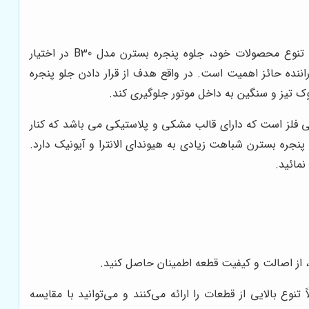
این مجموعۀ معتبر چندین سال است که بر روی فروش لوازم یدکی بسترن متمرکز می باشند. این چنین توانسته اند جهت افزایش تنوع محصولات خود، جلوه پنجره بسترن مدل B30 در اختیار
اننده حائز اهمیت است. در واقع هدف از قرار دادن جلو پنجره
دن جلو پنجره بسترن بی 30 و هر اتومبیل دیگری یک ضرورت محسوب می گردد. جنس جلو پنجره بسترن B30 از نوعی فلز است که دارای قالب مشکی و پلاستیکی می باشد که کنار
جره بسترن شباهت زیادی به هیوندای الانترا و آیونیک دارد.
مائید.
خرید جلو پنجره بسترن B30 هستند. این فروشگاه‌ها، معمولاً تنوع بالایی از قطعات را ارائه می‌کنند و می‌توانید با مقایسه