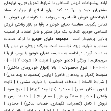
ارائه پیشنهادات فروش اقساطی با شرایط تحویل فوری، نیازهای
مشتریان خود را برآورده کند. برای اطلاع از جزئیات مفاد
قراردادهای فروش اقساطی، می‌توانید با کارشناسان فروش ما
تماس بگیرید.
مقایسه
دنیای خودرو
با رقبا
در بازار رقابتی فروش
اقساطی خودرو، انتخاب یک مرکز معتبر و قابل اعتماد، از اهمیت
بالایی برخوردار است.
مجموعه دنیای خودرو
با ارائه خدمات
متمایز و شرایط ویژه، توانسته است جایگاه ویژه‌ای در میان رقبا
به دست آورد. در ادامه، به مقایسه
دنیای خودرو
با برخی از رقبا
می‌پردازیم: | ویژگی |
دنیای خودرو
| شرکت X | شرکت Y | |---|--
-|---|---| | تنوع محصولات | بالا (انواع خودروهای داخلی) |
متوسط (تمرکز بر برندهای خاص) | پایین (محدود به چند مدل) |
| شرایط اقساط | منعطف (متناسب با شرایط مشتری) | ثابت
(بدون امکان تغییر) | محدود (تنها چند گزینه) | | نرخ سود |
رقابتی | بالاتر از میانگین بازار | بسیار بالا | | خدمات پس از
فروش | کامل (تعمیرات، نگهداری، قطعات یدکی) | محدود |
بدون خدمات پس از فروش | | اعتبار و سابقه | بالا (سابقه