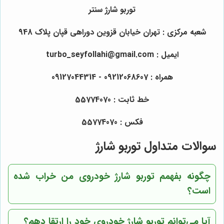
توربو شارژ سنتر
شعبه مرکزی : تهران خیابان قزوین دوراهی قپان پلاک 948
ایمیل : turbo_seyfollahi@gmail.com
همراه : 09212068607 - 09127044314
خط ثابت : 55774070
فکس : 55774070
سوالات متداول توربو شارژ
چگونه بفهمم توربو شارژ خودروی من خراب شده
است؟
آیا می‌توانم توربو شارژ خودروی خود را ارتقا دهم؟