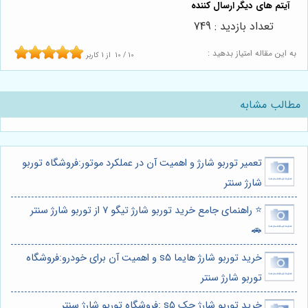
تعداد بازدید : 749
به این مقاله امتیاز بدهید :
10
/
10
از
1
کاربر
مطالب مشابه
تعمیر توربو شارژ و اهمیت آن در عملکرد موتور:فروشگاه توربو
شارژ سنتر
⭐️ راهنمای جامع خرید توربو شارژ تیگو 7 از توربو شارژ سنتر
🚗
خرید توربو شارژ هایما s5 و اهمیت آن برای خودرو:فروشگاه
توربو شارژ سنتر
خرید توربو شارژ جک s5 :فروشگاه توربو شارژ سنتر