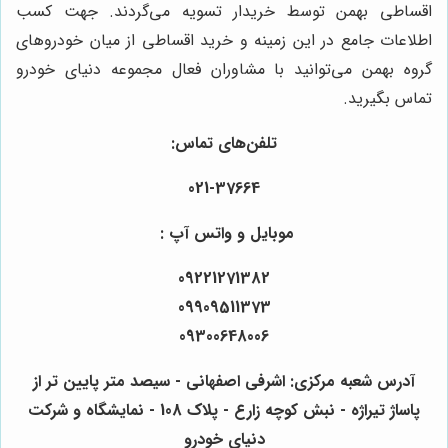
اقساطی بهمن توسط خریدار تسویه می‌گردند. جهت کسب
اطلاعات جامع در این زمینه و خرید اقساطی از میان خودروهای
گروه بهمن می‌توانید با مشاوران فعال مجموعه دنیای خودرو
تماس بگیرید.
تلفن‌های تماس:
021-37664
موبایل و واتس آپ :
09221271382
09909511373
09300648006
آدرس شعبه مرکزی: اشرفی اصفهانی - سیصد متر پایین تر از
پاساژ تیراژه - نبش کوچه زارع - پلاک 108 - نمایشگاه و شرکت
دنیای خودرو