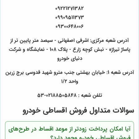
09221271382
09909511373
09300648006
آدرس شعبه مرکزی: اشرفی اصفهانی - سیصد متر پایین تر از
پاساژ تیراژه - نبش کوچه زارع - پلاک 108 - نمایشگاه و شرکت
دنیای خودرو
آدرس شعبه 1: خیابان بهشتی جنب مترو شهید قدوسی برج زرین
واحد ۱/۲
تلفن شعبه : 02188505848-53
سوالات متداول فروش اقساطی خودرو
آیا امکان پرداخت زودتر از موعد اقساط در طرح‌های
فروش اقساطی خودرو وجود دارد؟