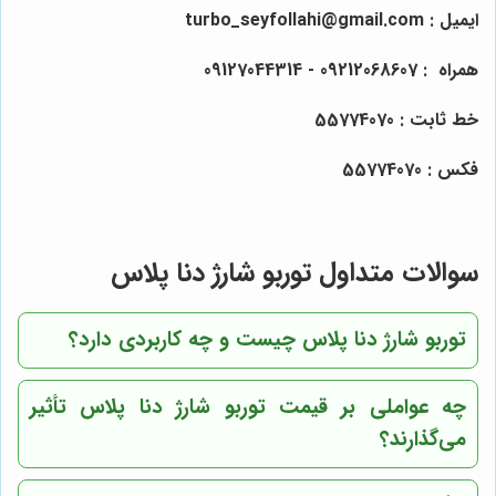
ایمیل
: turbo_seyfollahi@gmail.com
همراه
: 09212068607 - 09127044314
خط ثابت : 55774070
فکس : 55774070
سوالات متداول توربو شارژ دنا پلاس
توربو شارژ دنا پلاس چیست و چه کاربردی دارد؟
چه عواملی بر قیمت توربو شارژ دنا پلاس تأثیر
می‌گذارند؟