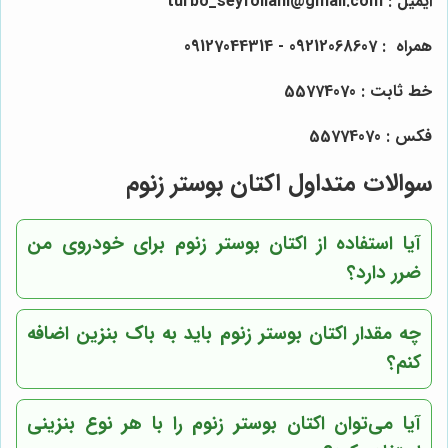
ایمیل : turbo_seyfollahi@gmail.com
همراه :
09212068607
- 09127044314
خط ثابت : 55774070
فکس : 55774070
سوالات متداول اکتان بوستر زنوم
آیا استفاده از اکتان بوستر زنوم برای خودروی من
ضرر دارد؟
چه مقدار اکتان بوستر زنوم باید به باک بنزین اضافه
کنم؟
آیا می‌توان اکتان بوستر زنوم را با هر نوع بنزینی