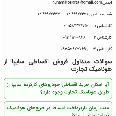
ایمیل:hunamiktejarat@gmail.com
شماره تماس :
02144972450
-
02144972637
کارشناس 1 :09058137975
کارشناس 2 :
09391300868
کارشناس 3 :
09355977769
سوالات متداول فروش اقساطی سایپا از
هونامیک تجارت
آیا امکان خرید اقساطی خودروهای کارکرده سایپا از
طریق هونامیک تجارت وجود دارد؟
مدت زمان بازپرداخت اقساط در طرح‌های هونامیک
تجارت چقدر است؟