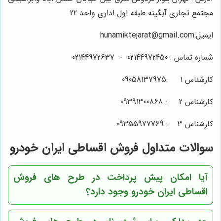
مجتمع تجاری آبگینه طبقه اول اداری واحد 22
ایمیل:hunamiktejarat@gmail.com
شماره تماس :
02144972450
-
02144972637
کارشناس 1 :09058137975
کارشناس 2 :
09391300868
کارشناس 3 :
09355977769
سوالات متداول فروش اقساطی ایران خودرو
آیا امکان پیش پرداخت در طرح های فروش
اقساطی ایران خودرو وجود دارد؟