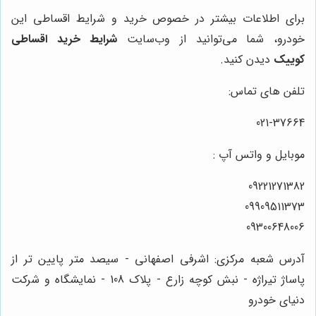
برای اطلاعات بیشتر در خصوص خرید و شرایط اقساطی این
خودرو، شما می‌توانید از وب‌سایت
شرایط خرید اقساطی
کوییک
دیدن کنید.
تلفن های تماس:
021-37664
موبایل و واتس آپ :
09221271382
09909511373
09300648006
آدرس شعبه مرکزی: اشرفی اصفهانی - سیصد متر پایین تر از
پاساژ تیراژه - نبش کوچه زارع - پلاک 108 - نمایشگاه و شرکت
دنیای خودرو