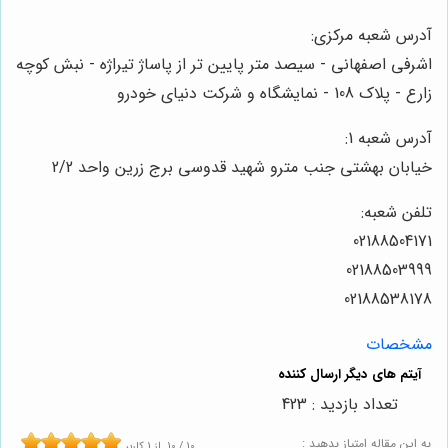
آدرس شعبه مرکزی:
اشرفی اصفهانی - سیصد متر پایین تر از پاساژ تیراژه - نبش کوچه
زارع - پلاک 108 - نمایشگاه و شرکت دنیای خودرو
آدرس شعبه 1:
خیابان بهشتی جنب مترو شهید قدوسی برج زرین واحد 2/2
تلفن شعبه:
02188504171
02188503999
02188538178
مشخصات
تعداد بازدید : 423
به این مقاله امتیاز بدهید :
10
/
10
از
1
کاربر