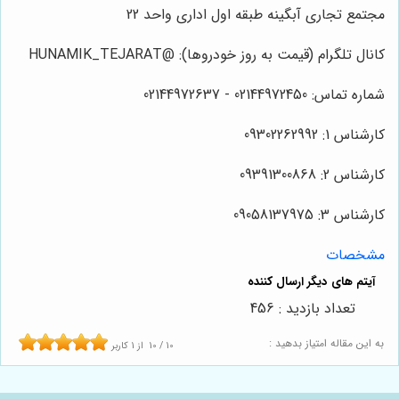
مجتمع تجاری آبگینه طبقه اول اداری واحد 22
کانال تلگرام (قیمت به روز خودروها): @HUNAMIK_TEJARAT
شماره تماس: 02144972450 - 02144972637
کارشناس 1: 09302262992
کارشناس 2: 09391300868
کارشناس 3: 09058137975
مشخصات
تعداد بازدید : 456
به این مقاله امتیاز بدهید :
10
/
10
از
1
کاربر