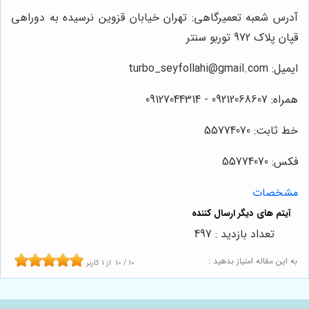
آدرس شعبه تعمیرگاهی: تهران خیابان قزوین نرسیده به دوراهی
قپان پلاک 972 توربو سنتر
ایمیل: turbo_seyfollahi@gmail.com
همراه: 09212068607 - 09127044314
خط ثابت: 55774070
فکس: 55774070
مشخصات
تعداد بازدید : 497
به این مقاله امتیاز بدهید :
10
/
10
از
1
کاربر