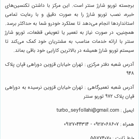
برجسته توربو شارژ سنتر است. این مرکز با داشتن تکنسین‌های
خبره، نصب توربو شارژ را به صورت دقیق و با رعایت تمامی
استانداردها انجام می‌دهد تا عملکرد خودرو شما به حداکثر برسد.
همچنین، در صورت نیاز به تعمیر یا تعویض قطعات، توربو شارژ
سنتر با ارائه خدمات مناسب به مشتریان خود کمک می‌کند تا
سیستم توربو شارژ همیشه در بالاترین کارایی خود باقی بماند.
آدرس شعبه دفتر مرکزی : تهران خیابان قزوین دوراهی قپان پلاک
948
آدرس شعبه تعمیرگاهی : تهران خیابان قزوین نرسیده به دوراهی
قپان پلاک 972 توربو سنتر
ایمیل : turbo_seyfollahi@gmail.com
همراه : 09212068607 - 09127044314
خط ثابت : 55774070