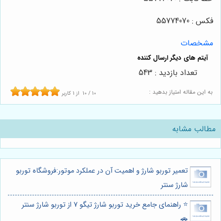
فکس : 55774070
مشخصات
تعداد بازدید : 543
به این مقاله امتیاز بدهید :
10
/
10
از
1
کاربر
مطالب مشابه
تعمیر توربو شارژ و اهمیت آن در عملکرد موتور:فروشگاه توربو
شارژ سنتر
⭐️ راهنمای جامع خرید توربو شارژ تیگو 7 از توربو شارژ سنتر
🚗