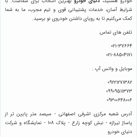
خودرو هستید،
دنیای خودرو
بهترین انتخاب برای شماست. با
شرایط آسان، خدمات پشتیبانی قوی و تیم مجرب، ما به شما
کمک می‌کنیم تا به رویای داشتن خودروی نو برسید.
تلفن های تماس:
021-37664
021-88504171
موبایل و واتس آپ :
09221271382
09909511373
09300648006
آدرس شعبه مرکزی: اشرفی اصفهانی - سیصد متر پایین تر از
پاساژ تیراژه - نبش کوچه زارع - پلاک 108 - نمایشگاه و شرکت
دنیای خودرو