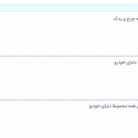
ه چرخ و یدک
دنیای خودرو
ی همه:مجموعۀ دنیای خودرو