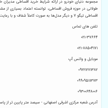
مجموعه دنیای خودرو در ارائه شرایط خرید اقساطی مدیران خودر
طولانی در حوزه فروش اقساطی، توانسته اعتماد بسیاری از مش
اقساطی تیگو 7 و دیگر مدل‌ها به صورت کاملاً شفاف و با رعایت حقوق مشتریان انجام می‌گیرد تا هر فرد بتواند به سادگی مالک خودرو شود.
تلفن های تماس
021-37664
021-88504171
موبایل و واتس آپ
09221271382
09909511373
09300648006
آدرس شعبه مرکزی اشرفی اصفهانی - سیصد متر پایین تر از پاساژ تیراژه - نبش کوچه زار