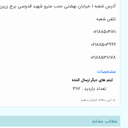
آدرس شعبه 1 خیابان بهشتی جنب مترو شهید قدوسی برج زرین واحد 2/2
تلفن شعبه
02188504171
02188503999
02188538178
مشخصات
تعداد بازدید : 382
به این مقاله امتیاز بدهید :
مطالب مشابه