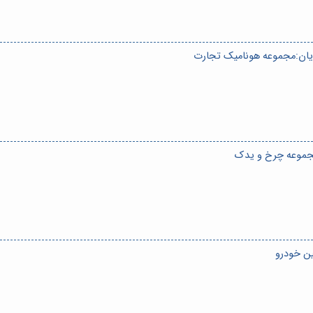
ریان:مجموعه هونامیک تجارت
مجموعه چرخ و یدک
ین خودرو