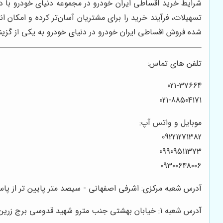
شرایط خرید اقساطی ایران خودرو در مجموعه دنیای خودرو با د
تسهیلات، فرآیند خرید را برای مشتریان آسان‌تر کرده و امکان
شده فروش اقساطی ایران خودرو در دنیای خودرو به یکی از گزی
تلفن های تماس:
021-37664
021-88504171
موبایل و واتس آپ:
09221271382
09909511373
09300648006
آدرس شعبه مرکزی: اشرفی اصفهانی - سیصد متر پایین تر از پاساژ تیراژه - نبش کوچه زا
آدرس شعبه 1: خیابان بهشتی جنب مترو شهید قدوسی برج زرین واحد 2/2