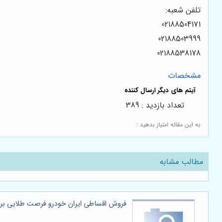
تلفن شعبه:
02188504171
02188503999
02188538178
مشخصات
تعداد بازدید : 389
به این مقاله امتیاز بدهید :
مطالب مشابه
فروش اقساطی ایران خودرو فرصت طلایی برا