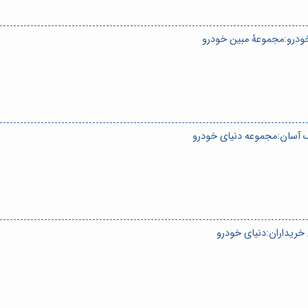
ودرو:مجموعۀ مبین خودرو
ک آسان:مجموعه دنیای خودرو
خریداران:دنیای خودرو