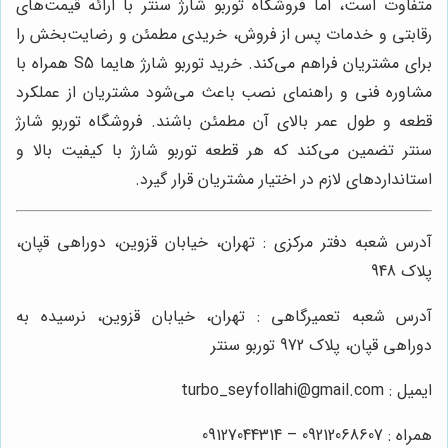
متفاوت است، اما فروشگاه توربو شارژ سنتر با ارائه قیمت‌های
رقابتی و خدمات پس از فروش، خریدی مطمئن و رضایت‌بخش را
برای مشتریان فراهم می‌کند. خرید توربو شارژ هایما S5 همراه با
مشاوره فنی و راهنمای نصب باعث می‌شود مشتریان از عملکرد
قطعه و طول عمر بالای آن مطمئن باشند. فروشگاه توربو شارژ
سنتر تضمین می‌کند که هر قطعه توربو شارژ با کیفیت بالا و
استانداردهای لازم در اختیار مشتریان قرار گیرد.
آدرس شعبه دفتر مرکزی : تهران، خیابان قزوین، دوراهی قپان،
پلاک 948
آدرس شعبه تعمیرگاهی : تهران، خیابان قزوین، نرسیده به
دوراهی قپان، پلاک 972 توربو سنتر
ایمیل : turbo_seyfollahi@gmail.com
همراه : 09212068607 – 09127044314