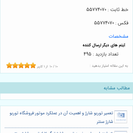
خط ثابت : 55774070
فکس : 55774070
مشخصات
تعداد بازدید : 495
به این مقاله امتیاز بدهید :
10
/
10
از
1
کاربر
مطالب مشابه
تعمیر توربو شارژ و اهمیت آن در عملکرد موتور:فروشگاه توربو
شارژ سنتر