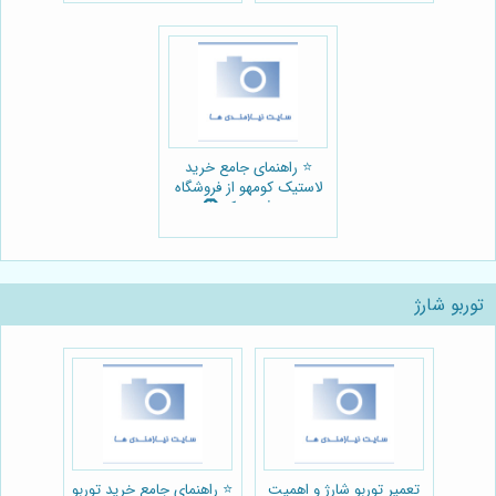
⭐️ راهنمای جامع خرید
لاستیک کومهو از فروشگاه
چرخ و یدک 🛞
توربو شارژ
تعمیر توربو شارژ و اهمیت
⭐️ راهنمای جامع خرید توربو